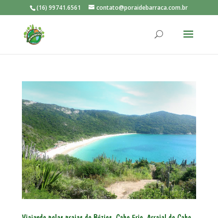
(16) 99741.6561
contato@poraidebarraca.com.br
Viajando pelas praias de Búzios, Cabo Frio, Arraial do Cabo