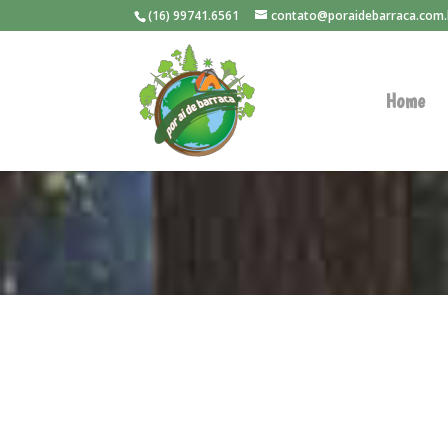
(16) 99741.6561
contato@poraidebarraca.com.
Home