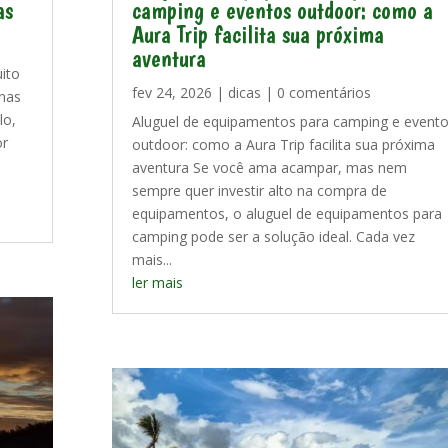
as
camping e eventos outdoor: como a
Aura Trip facilita sua próxima
aventura
ito
fev 24, 2026
|
dicas
| 0 comentários
inas
lo,
Aluguel de equipamentos para camping e event
or
outdoor: como a Aura Trip facilita sua próxima
aventura Se você ama acampar, mas nem
sempre quer investir alto na compra de
equipamentos, o aluguel de equipamentos para
camping pode ser a solução ideal. Cada vez
mais...
ler mais