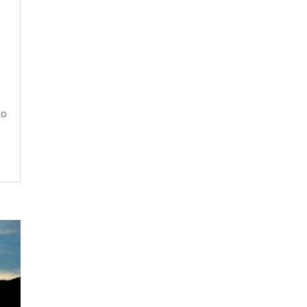
ê
e
so