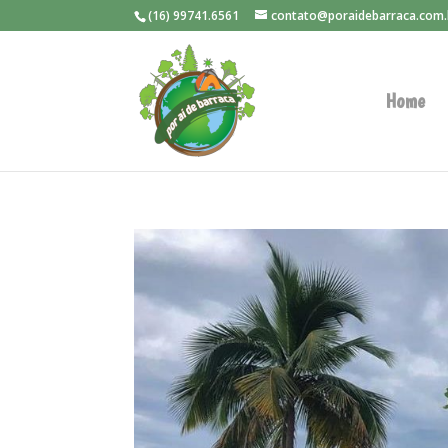
(16) 99741.6561
contato@poraidebarraca.com.
Home