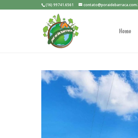
(16) 99741.6561
contato@poraidebarraca.com.
Home