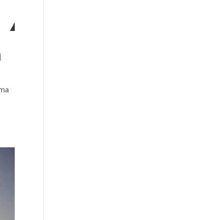
a
ama