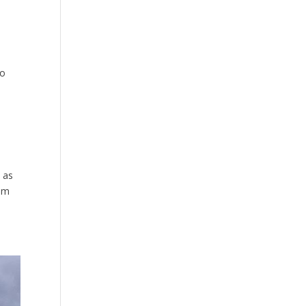
no
 as
tem