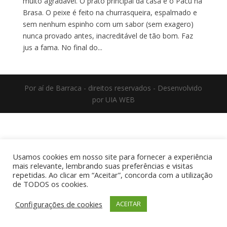
muito agradável. O prato principal da casa é o Pacú na
Brasa. O peixe é feito na churrasqueira, espalmado e
sem nenhum espinho com um sabor (sem exagero)
nunca provado antes, inacreditável de tão bom. Faz
jus a fama. No final do...
Por aí de Barraca - direitos reservados - Desenvolvido
por UIA WEB
Usamos cookies em nosso site para fornecer a experiência
mais relevante, lembrando suas preferências e visitas
repetidas. Ao clicar em “Aceitar”, concorda com a utilização
de TODOS os cookies.
Configurações de cookies
ACEITAR