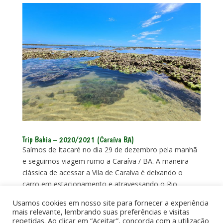
Trip Bahia – 2020/2021 (Caraíva BA)
Saímos de Itacaré no dia 29 de dezembro pela manhã
e seguimos viagem rumo a Caraíva / BA. A maneira
clássica de acessar a Vila de Caraíva é deixando o
carro em estacionamento e atravessando o Rio
Caraíva de canoa, porém decidimos ir pelo caminho
Usamos cookies em nosso site para fornecer a experiência
mais longo que passa...
mais relevante, lembrando suas preferências e visitas
repetidas. Ao clicar em “Aceitar”, concorda com a utilização