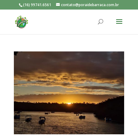
(16) 99741.6561
contato@poraidebarraca.com.br