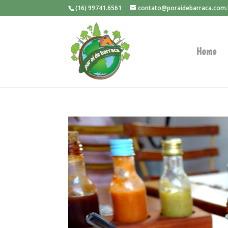
(16) 99741.6561
contato@poraidebarraca.com.
Home