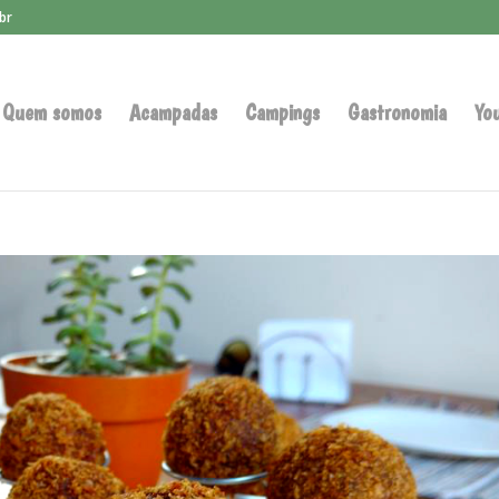
br
Quem somos
Acampadas
Campings
Gastronomia
Yo