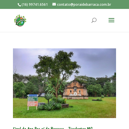
(16) 99741.6561
contato@poraidebarraca.com.br
Final de Ano Por aí de Barraca – Tiradentes MG