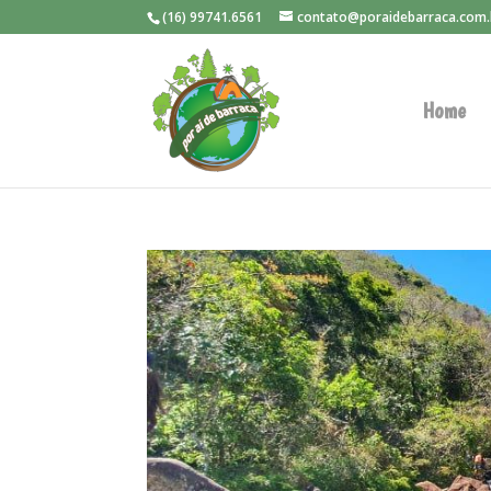
(16) 99741.6561
contato@poraidebarraca.com.
Home