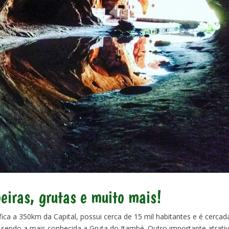
eiras, grutas e muito mais!
ica a 350km da Capital, possui cerca de 15 mil habitantes e é cercad
 sendo a mais conhecida a Gruta do Itambé. Outro importante atrati