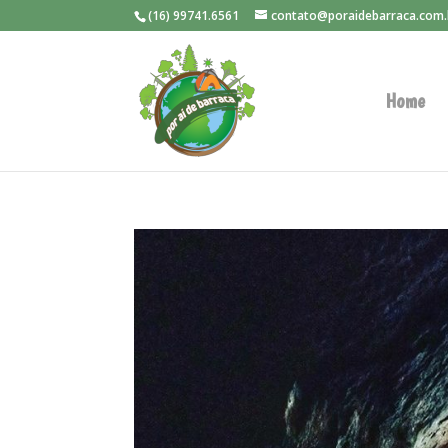
(16) 99741.6561
contato@poraidebarraca.com.
Home