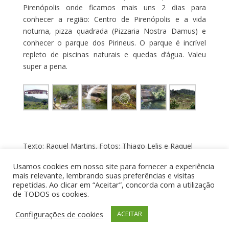
Pirenópolis onde ficamos mais uns 2 dias para
conhecer a região: Centro de Pirenópolis e a vida
noturna, pizza quadrada (Pizzaria Nostra Damus) e
conhecer o parque dos Pirineus. O parque é incrível
repleto de piscinas naturais e quedas d’água. Valeu
super a pena.
Texto: Raquel Martins. Fotos: Thiago Lelis e Raquel
Martins e Iuri Gebara.
Usamos cookies em nosso site para fornecer a experiência
mais relevante, lembrando suas preferências e visitas
repetidas. Ao clicar em “Aceitar”, concorda com a utilização
de TODOS os cookies.
Por aí de Barraca - direitos reservados - Desenvolvido
Configurações de cookies
ACEITAR
por UIA WEB