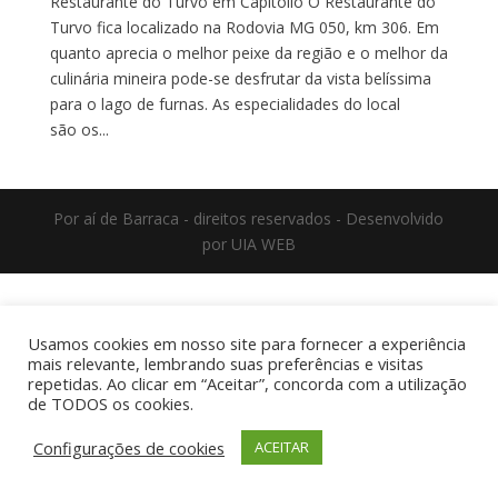
Restaurante do Turvo em Capitólio O Restaurante do
Turvo fica localizado na Rodovia MG 050, km 306. Em
quanto aprecia o melhor peixe da região e o melhor da
culinária mineira pode-se desfrutar da vista belíssima
para o lago de furnas. As especialidades do local
são os...
Por aí de Barraca - direitos reservados - Desenvolvido
por UIA WEB
Usamos cookies em nosso site para fornecer a experiência
mais relevante, lembrando suas preferências e visitas
repetidas. Ao clicar em “Aceitar”, concorda com a utilização
de TODOS os cookies.
Configurações de cookies
ACEITAR