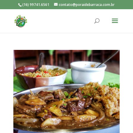
(16) 99741.6561
contato@poraidebarraca.com.br