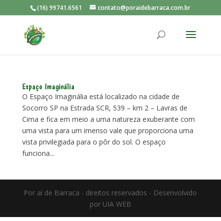
(16) 99741.6561
contato@poraidebarraca.com.br
Espaço Imaginália
O Espaço Imaginália está localizado na cidade de
Socorro SP na Estrada SCR, 539 – km 2 – Lavras de
Cima e fica em meio a uma natureza exuberante com
uma vista para um imenso vale que proporciona uma
vista privilegiada para o pôr do sol. O espaço
funciona...
Por aí de Barraca - direitos reservados - Desenvolvido
por UIA WEB