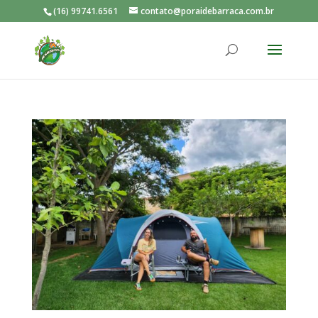
(16) 99741.6561
contato@poraidebarraca.com.br