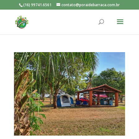
(16) 99741.6561
contato@poraidebarraca.com.br