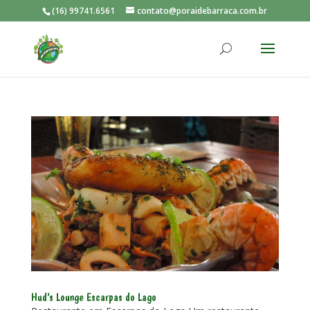
(16) 99741.6561
contato@poraidebarraca.com.br
Hud’s Lounge Escarpas do Lago