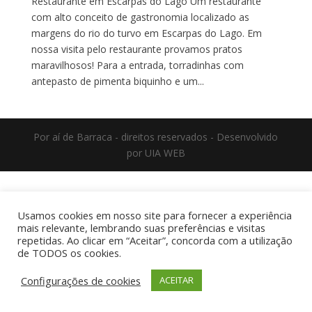
Restaurante em Escarpas do Lago Um restaurante
com alto conceito de gastronomia localizado as
margens do rio do turvo em Escarpas do Lago. Em
nossa visita pelo restaurante provamos pratos
maravilhosos! Para a entrada, torradinhas com
antepasto de pimenta biquinho e um...
Por aí de Barraca - direitos reservados - Desenvolvido
por UIA WEB
Usamos cookies em nosso site para fornecer a experiência
mais relevante, lembrando suas preferências e visitas
repetidas. Ao clicar em “Aceitar”, concorda com a utilização
de TODOS os cookies.
Configurações de cookies
ACEITAR