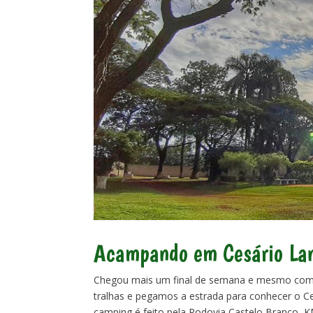
Acampando em Cesário La
Chegou mais um final de semana e mesmo com p
tralhas e pegamos a estrada para conhecer o C
camping é feito pela Rodovia Castelo Branco, K