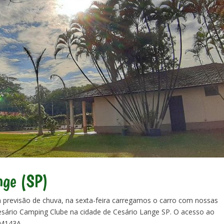
nge (SP)
revisão de chuva, na sexta-feira carregamos o carro com nossas
esário Camping Clube na cidade de Cesário Lange SP. O acesso ao
M143A,...