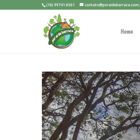
(16) 99741.6561
contato@poraidebarraca.com.
Home