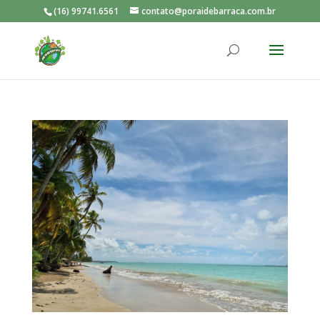
(16) 99741.6561
contato@poraidebarraca.com.br