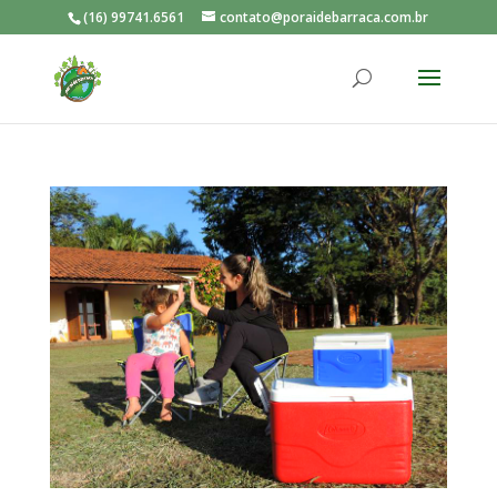
(16) 99741.6561
contato@poraidebarraca.com.br