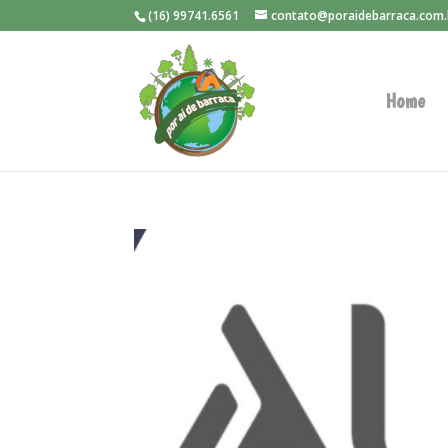
(16) 99741.6561
contato@poraidebarraca.com.
Home