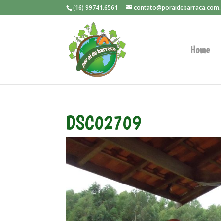
(16) 99741.6561
contato@poraidebarraca.com.
Home
DSC02709