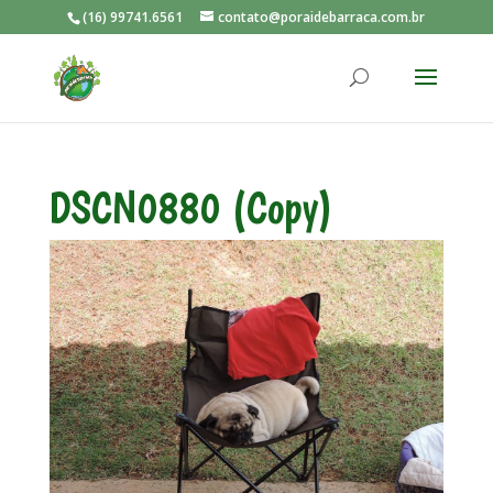
(16) 99741.6561
contato@poraidebarraca.com.br
DSCN0880 (Copy)