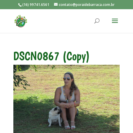
(16) 99741.6561
contato@poraidebarraca.com.br
DSCN0867 (Copy)