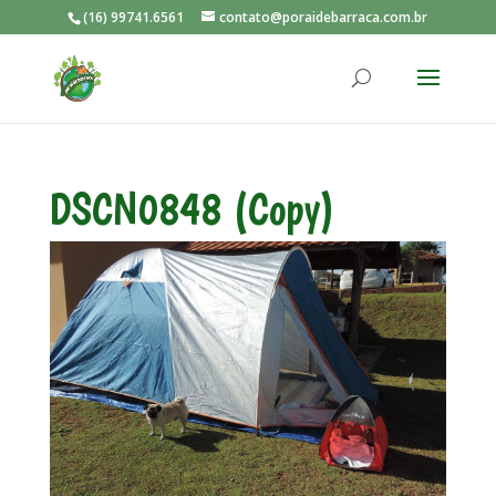
(16) 99741.6561
contato@poraidebarraca.com.br
DSCN0848 (Copy)