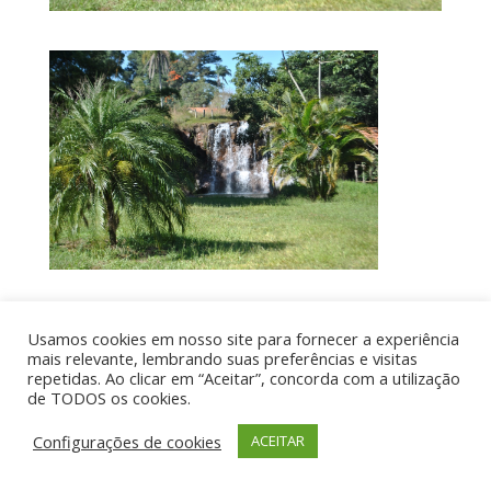
Usamos cookies em nosso site para fornecer a experiência
Por aí de Barraca - direitos reservados - Desenvolvido
mais relevante, lembrando suas preferências e visitas
por UIA WEB
repetidas. Ao clicar em “Aceitar”, concorda com a utilização
de TODOS os cookies.
Configurações de cookies
ACEITAR