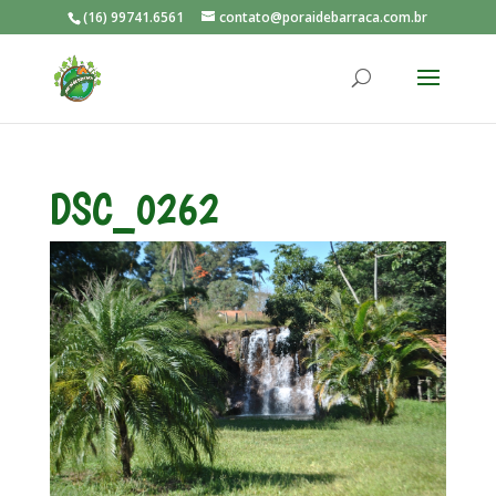
(16) 99741.6561
contato@poraidebarraca.com.br
DSC_0262