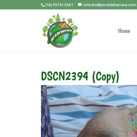
(16) 99741.6561
contato@poraidebarraca.com.
Home
DSCN2394 (Copy)