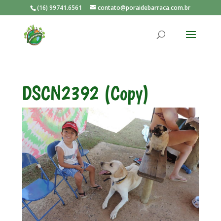
(16) 99741.6561
contato@poraidebarraca.com.br
DSCN2392 (Copy)