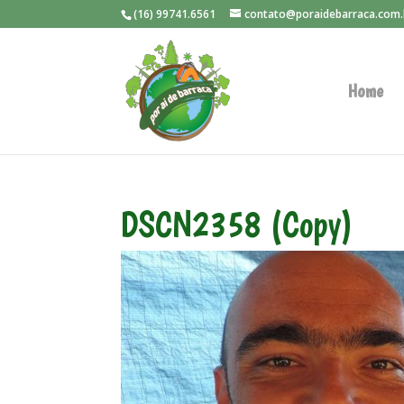
(16) 99741.6561
contato@poraidebarraca.com.
Home
DSCN2358 (Copy)