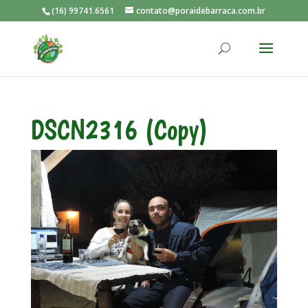
(16) 99741.6561
contato@poraidebarraca.com.br
DSCN2316 (Copy)