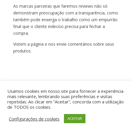
As marcas parceiras que faremos reviews não só
demonstram preocupação com a transparência, como
também pode enxerga o trabalho como um empurrão
final que o cliente indeciso precisa para fechar a
compra.
Vistem a página e nos envie comentários sobre seus
produtos.
Usamos cookies em nosso site para fornecer a experiência
Por aí de Barraca - direitos reservados - Desenvolvido
mais relevante, lembrando suas preferências e visitas
repetidas. Ao clicar em “Aceitar”, concorda com a utilização
por UIA WEB
de TODOS os cookies.
Configurações de cookies
ACEITAR