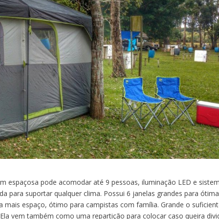
bem espaçosa pode acomodar até 9 pessoas, iluminação LED e siste
tada para suportar qualquer clima. Possui 6 janelas grandes para ótim
ara mais espaço, ótimo para campistas com família. Grande o suficien
 Ela vem também como uma repartição para colocar caso queira divid