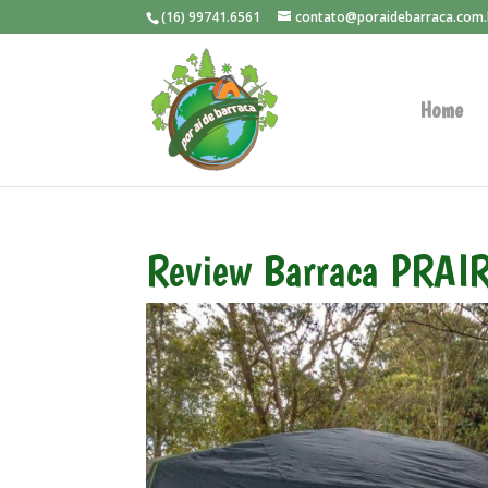
(16) 99741.6561
contato@poraidebarraca.com.
Home
Review Barraca PRAI