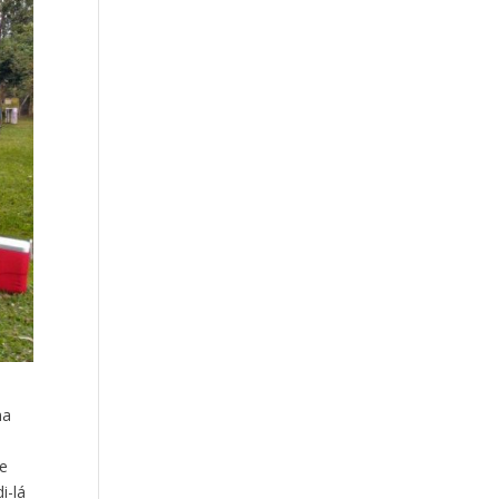
ma
a
te
i-lá