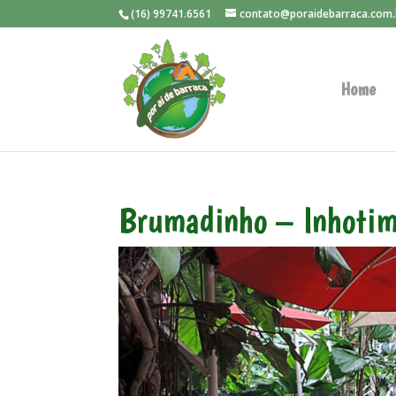
(16) 99741.6561
contato@poraidebarraca.com.
Home
Brumadinho – Inhoti