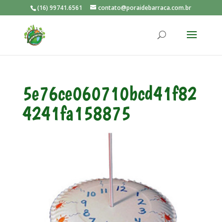
(16) 99741.6561
contato@poraidebarraca.com.br
5e76ce060710bcd41f82
4241fa158875