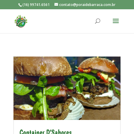
(16) 99741.6561
contato@poraidebarraca.com.br
Container D’Sabores