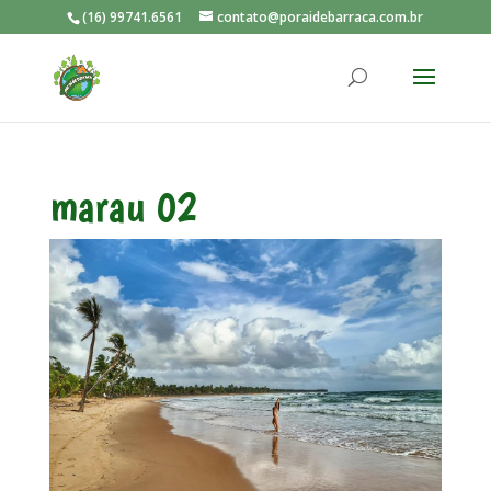
(16) 99741.6561
contato@poraidebarraca.com.br
marau 02