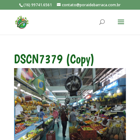
(16) 99741.6561
contato@poraidebarraca.com.br
DSCN7379 (Copy)