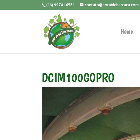
(16) 99741.6561
contato@poraidebarraca.com.
Home
DCIM100GOPRO