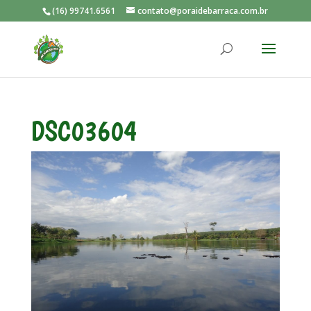
(16) 99741.6561
contato@poraidebarraca.com.br
DSC03604