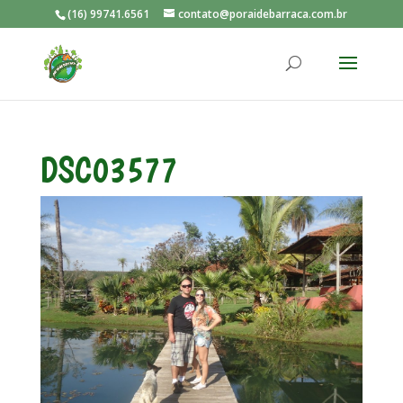
(16) 99741.6561
contato@poraidebarraca.com.br
DSC03577