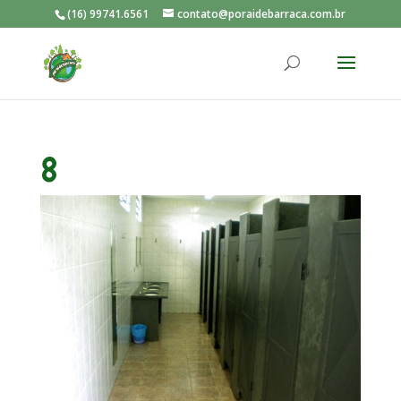
(16) 99741.6561
contato@poraidebarraca.com.br
8