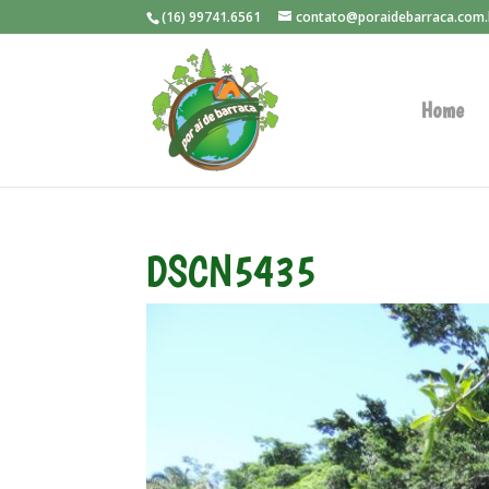
(16) 99741.6561
contato@poraidebarraca.com.
Home
DSCN5435