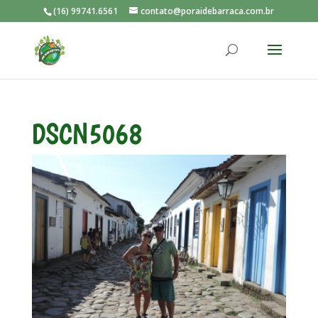
(16) 99741.6561
contato@poraidebarraca.com.br
DSCN5068