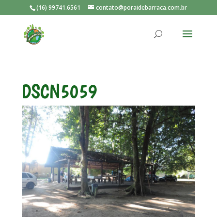
(16) 99741.6561
contato@poraidebarraca.com.br
DSCN5059