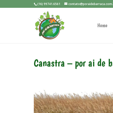
(16) 99741.6561
contato@poraidebarraca.com.
Home
Canastra – por ai de 