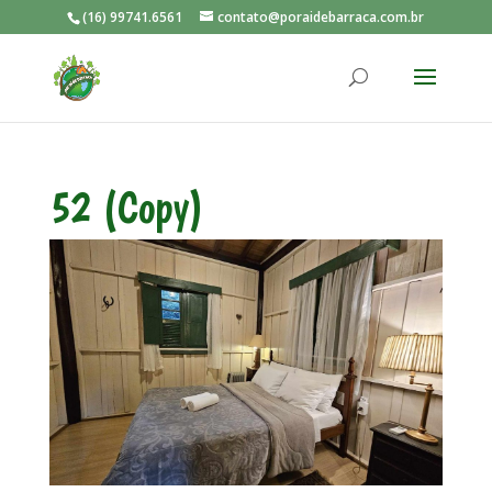
(16) 99741.6561
contato@poraidebarraca.com.br
52 (Copy)