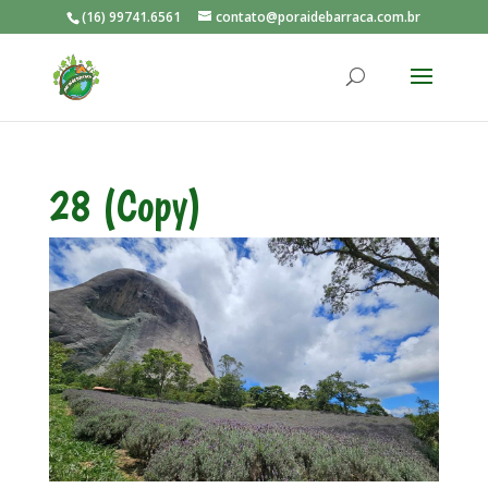
(16) 99741.6561
contato@poraidebarraca.com.br
28 (Copy)