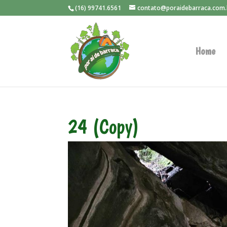
(16) 99741.6561
contato@poraidebarraca.com.
Home
24 (Copy)