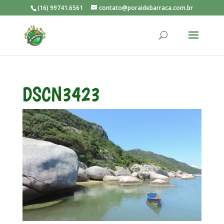
(16) 99741.6561
contato@poraidebarraca.com.br
DSCN3423