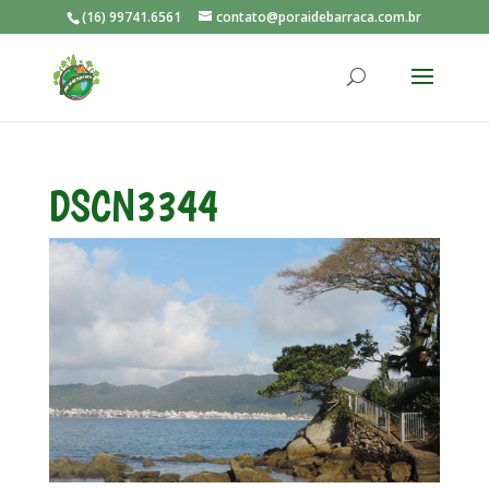
(16) 99741.6561
contato@poraidebarraca.com.br
DSCN3344